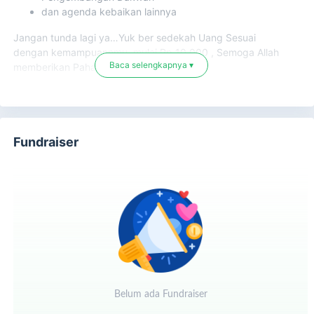
dan agenda kebaikan lainnya
Jangan tunda lagi ya…Yuk ber sedekah Uang Sesuai
dengan kemampuannmu, mulai Rp 10.000 , Semoga Allah
Baca selengkapnya ▾
memberikan Pahala Mengalir…Aamiin
Fundraiser
Belum ada Fundraiser