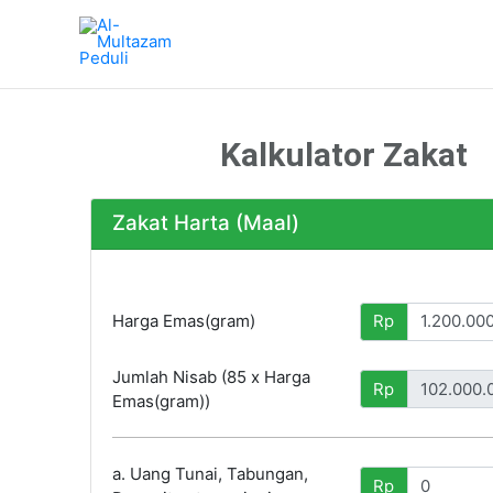
Skip
to
content
Kalkulator Zakat
Zakat Harta (Maal)
Harga Emas(gram)
Rp
Jumlah Nisab (85 x Harga
Rp
Emas(gram))
a. Uang Tunai, Tabungan,
Rp