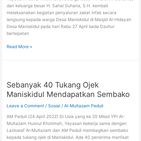
untuk
dan keluarga besar H. Sahal Suhana, S.H. kembali
Warga
melaksanakan kegiatan penyaluran zakat infak secara
Maniskidul
langsung kepada warga Desa Maniskidul di Masjid Al-Hidayah
Desa Maniskidul pada hari Rabu 27 April bada Dzuhur
bertepatan
Read More »
Sebanyak
40
Sebanyak 40 Tukang Ojek
Tukang
Ojek
Maniskidul Mendapatkan Sembako
Maniskidul
Mendapatkan
Leave a Comment
/
Sosial
/
Al-Multazam Peduli
Sembako
AM Peduli (24 April 2022) Di Usia yang ke 20 Milad YPI Al-
Multazam Husnul Khotimah, Yayasan bekerja sama dengan
Laziswaf Al-Multazam dan AM Peduli membagikan sembako
kepada tukang ojek di Maniskidul. Ada 40 penerima manfaat