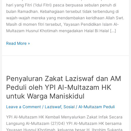
Romadhoniyyan
hari yang Fitri (‘Idul Fitri) pasca berpuasa sebulan penuh di
bulan Ramadhan. Kebahagiaan tersebut tidak terbendung di
wajah-wajah mereka yang mendambakan keridhaan Allah Swt.
Masih di momen fitri tersebut, Yayasan Pendidikan Islam Al-
Multazam Husnul Khotimah mengadakan Halal Bi Halal […]
Read More »
Penyaluran
Zakat
Penyaluran Zakat Laziswaf dan AM
Laziswaf
dan
Peduli oleh YPI Al-Multazam HK
AM
untuk Warga Maniskidul
Peduli
oleh
Leave a Comment
/
Laziswaf
,
Sosial
/
Al-Multazam Peduli
YPI
Al-
YPI Al-Multazam HK Kembali Menyalurkan Zakat Infak Secara
Multazam
Langsung Al-Multazam (27/04) YPI Al-Multazam HK bersama
HK
Yayasan Husnul Khotimah, keluarga besar H. Ibrohim Sukanta,