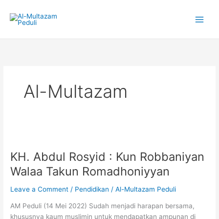
Skip
to
content
Al-Multazam
KH.
Abdul
KH. Abdul Rosyid : Kun Robbaniyan
Rosyid
:
Walaa Takun Romadhoniyyan
Kun
Robbaniyan
Leave a Comment
/
Pendidikan
/
Al-Multazam Peduli
Walaa
AM Peduli (14 Mei 2022) Sudah menjadi harapan bersama,
Takun
khususnya kaum muslimin untuk mendapatkan ampunan di