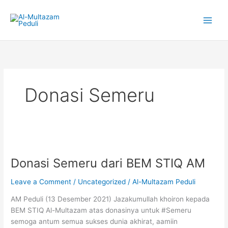
Skip
to
content
Donasi Semeru
Donasi
Semeru
Donasi Semeru dari BEM STIQ AM
dari
BEM
Leave a Comment
/
Uncategorized
/
Al-Multazam Peduli
STIQ
AM
AM Peduli (13 Desember 2021) Jazakumullah khoiron kepada
BEM STIQ Al-Multazam atas donasinya untuk #Semeru
semoga antum semua sukses dunia akhirat, aamiin