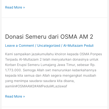
Read More »
Donasi
Semeru
Donasi Semeru dari OSMA AM 2
dari
OSMA
Leave a Comment
/
Uncategorized
/
Al-Multazam Peduli
AM
2
Kami sampaikan jazakumullahu khoiron kepada OSMA Ponpes
Terpadu Al-Multazam 2 telah menyalurkan donasinya untuk
Korban Erupsi Semeru Lumajang Jawa Timur, sebesar Rp.
1.773.000. Semoga Allah swt menurunkan keberkahannya
kepada kita semua dan Allah segera mengangkat musibah
yang menimpa saudara-saudara kita disana,
aamiin#OSMAAM2#AMPeduli#Laziswaf
Read More »