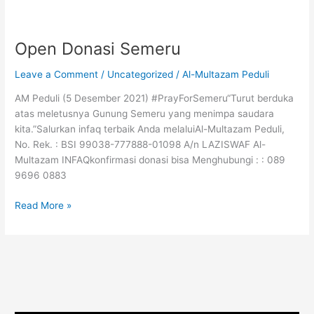
Open
Donasi
Open Donasi Semeru
Semeru
Leave a Comment
/
Uncategorized
/
Al-Multazam Peduli
AM Peduli (5 Desember 2021) #PrayForSemeru“Turut berduka
atas meletusnya Gunung Semeru yang menimpa saudara
kita.”Salurkan infaq terbaik Anda melaluiAl-Multazam Peduli,
No. Rek. : BSI 99038-777888-01098 A/n LAZISWAF Al-
Multazam INFAQkonfirmasi donasi bisa Menghubungi : : 089
9696 0883
Read More »