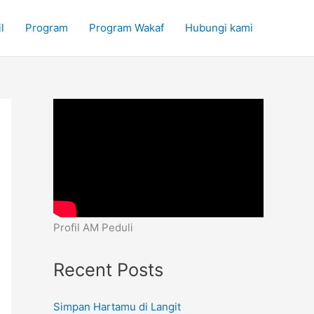
l
Program
Program Wakaf
Hubungi kami
Profil AM Peduli
Recent Posts
Simpan Hartamu di Langit