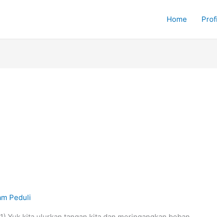
Home
Profi
am Peduli
 Yuk kita ulurkan tangan kita dan meringangkan beban