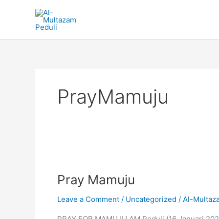
Skip
to
content
PrayMamuju
Pray
Mamuju
Pray Mamuju
Leave a Comment
/
Uncategorized
/
Al-Multaz
PRAY FOR MAMUJU AM Peduli (16 Januari 2021)