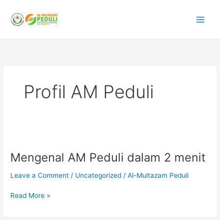
Skip
to
content
Profil AM Peduli
Mengenal
AM
Mengenal AM Peduli dalam 2 menit
Peduli
dalam
Leave a Comment
/
Uncategorized
/
Al-Multazam Peduli
2
menit
Read More »