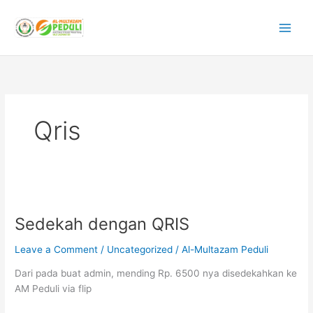
Skip
to
content
Qris
Sedekah
dengan
Sedekah dengan QRIS
QRIS
Leave a Comment
/
Uncategorized
/
Al-Multazam Peduli
Dari pada buat admin, mending Rp. 6500 nya disedekahkan ke
AM Peduli via flip