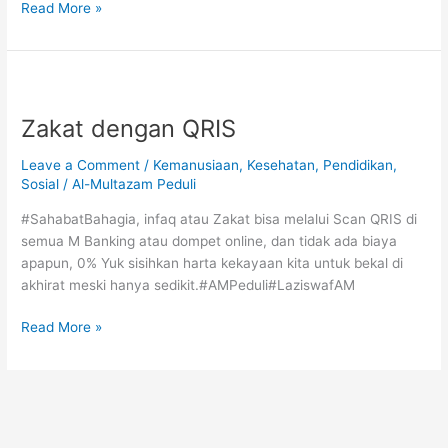
Read More »
Zakat
dengan
Zakat dengan QRIS
QRIS
Leave a Comment
/
Kemanusiaan
,
Kesehatan
,
Pendidikan
,
Sosial
/
Al-Multazam Peduli
#SahabatBahagia, infaq atau Zakat bisa melalui Scan QRIS di
semua M Banking atau dompet online, dan tidak ada biaya
apapun, 0% Yuk sisihkan harta kekayaan kita untuk bekal di
akhirat meski hanya sedikit.#AMPeduli#LaziswafAM
Read More »