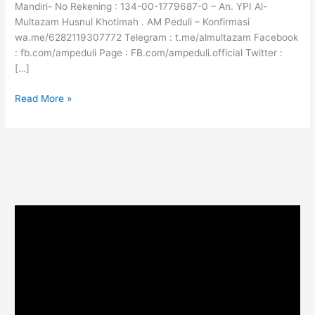
Mandiri- No Rekening : 134-00-1779687-0 – An. YPI Al-
Multazam Husnul Khotimah . AM Peduli – Konfirmasi
wa.me/6282119307772 Telegram : t.me/almultazam Facebook
: fb.com/ampeduli Page : FB.com/ampeduli.official Twitter :
[…]
Read More »