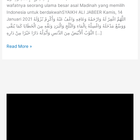
wafatnya seorang ulama besar asal Madinah yang memilih
Indonesia untuk berdakwahSYAIKH ALI JABEER Kamis, 14
Januari 2021 اللَّهُمَّ اغْفِرْ لَهُ وَارْحَمْهُ وَعَافِهِ وَاعْفُ عَنْهُ وَأَكْرِمْ نُزُوْلَهُ
وَوَسِّعْ مَدْخَلَهُ وَاغْسِلْهُ بِالْمَاءِ وَالثَّلْجِ وَالْبَرَدِ وَنَقِّهِ مِنَ الْخَطَايَا كَمَا يُنَقَّى
الثَّوْبُ اْلأَبْيَضُ مِنَ الدَّنَسِ وَأَبْدِلْهُ دَارًا خَيْرًا مِنْ دَارِهِ […]
Read More »