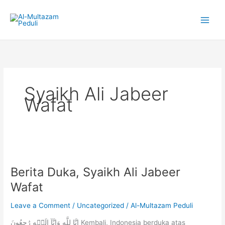
Skip
to
content
Syaikh Ali Jabeer
Wafat
Berita
Duka,
Berita Duka, Syaikh Ali Jabeer
Syaikh
Ali
Wafat
Jabeer
Wafat
Leave a Comment
/
Uncategorized
/
Al-Multazam Peduli
إِنَّا لِلَّهِ وَإِنَّآ إِلَيۡهِ رَٰجِعُونَ Kembali, Indonesia berduka atas