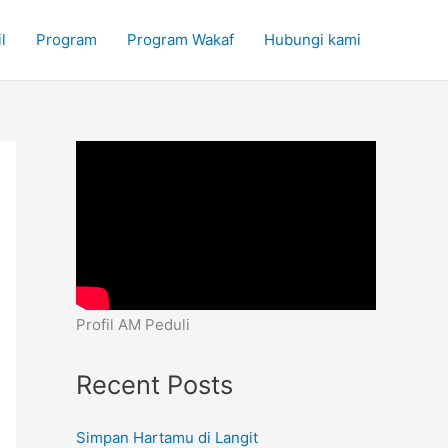
l
Program
Program Wakaf
Hubungi kami
Profil AM Peduli
Recent Posts
Simpan Hartamu di Langit