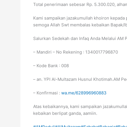
Total penerimaan sebesar Rp. 5.300.020, alham
Kami sampaikan jazakumullah khoiron kepada 
semoga Allah Swt membalas kebaikan Bapak/Ib
Salurkan Sedekah dan Infaq Anda Melalui AM Pe
– Mandiri – No Rekening : 1340017796870
– Kode Bank : 008
– an. YPI Al-Multazam Husnul Khotimah.AM Pe
– Konfirmasi :
wa.me/628996960883
Atas kebaikannya, kami sampaikan jazakumull
kebaikan berlipat ganda, aamiin.
#AMPeduli
#AlMultazam
#SahabatBahagia
#Bah