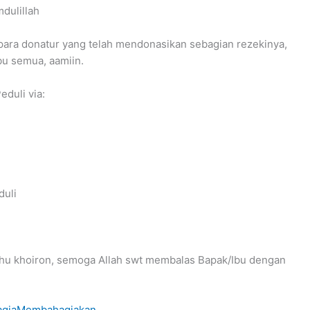
dulillah
para donatur yang telah mendonasikan sebagian rezekinya,
u semua, aamiin.
duli via:
duli
ahu khoiron, semoga Allah swt membalas Bapak/Ibu dengan
agiaMembahagiakan