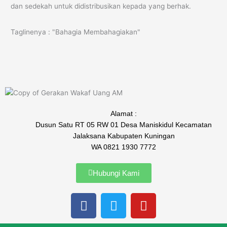
dan sedekah untuk didistribusikan kepada yang berhak.
Taglinenya : "Bahagia Membahagiakan"
Alamat :
Dusun Satu RT 05 RW 01 Desa Maniskidul Kecamatan
Jalaksana Kabupaten Kuningan
WA 0821 1930 7772
Hubungi Kami
F
T
Y
a
w
o
c
i
u