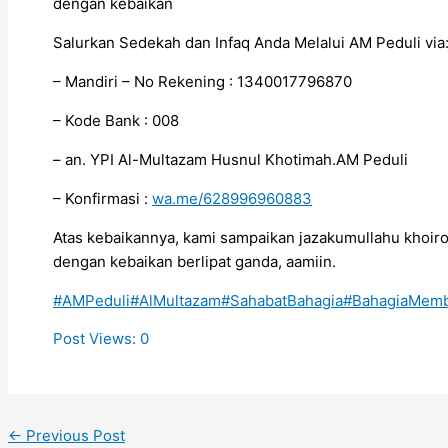
dengan kebaikan
Salurkan Sedekah dan Infaq Anda Melalui AM Peduli via
– Mandiri – No Rekening : 1340017796870
– Kode Bank : 008
– an. YPI Al-Multazam Husnul Khotimah.AM Peduli
– Konfirmasi :
wa.me/628996960883
Atas kebaikannya, kami sampaikan jazakumullahu khoir
dengan kebaikan berlipat ganda, aamiin.
#AMPeduli
#AlMultazam
#SahabatBahagia
#BahagiaMemb
Post Views:
0
←
Previous Post