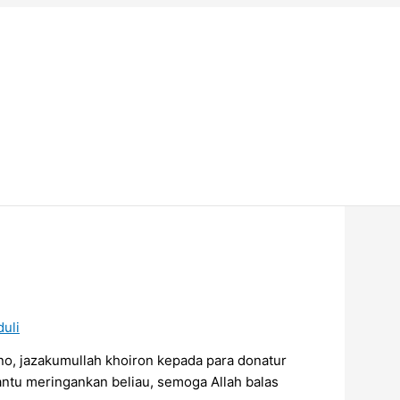
Website
uli
no, jazakumullah khoiron kepada para donatur
ntu meringankan beliau, semoga Allah balas