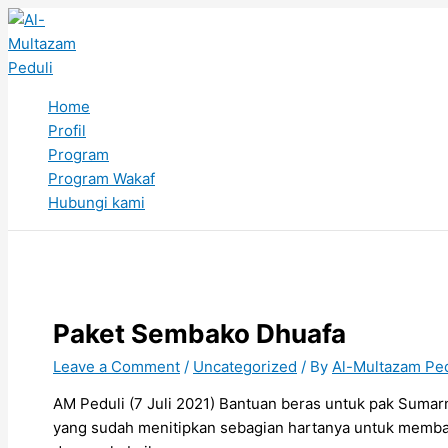
Skip
Type
Name*
Email*
to
here..
content
Home
Profil
Program
Program Wakaf
Hubungi kami
Paket Sembako Dhuafa
Leave a Comment
/
Uncategorized
/ By
Al-Multazam Ped
AM Peduli (7 Juli 2021) Bantuan beras untuk pak Sumar
yang sudah menitipkan sebagian hartanya untuk memba