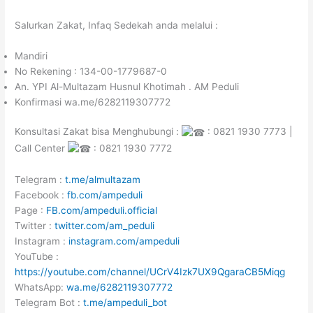
Salurkan Zakat, Infaq Sedekah anda melalui :
Mandiri
No Rekening : 134-00-1779687-0
An. YPI Al-Multazam Husnul Khotimah . AM Peduli
Konfirmasi wa.me/6282119307772
Konsultasi Zakat bisa Menghubungi :
: 0821 1930 7773 |
Call Center
: 0821 1930 7772
Telegram :
t.me/almultazam
Facebook :
fb.com/ampeduli
Page :
FB.com/ampeduli.official
Twitter :
twitter.com/am_peduli
Instagram :
instagram.com/ampeduli
YouTube :
https://youtube.com/channel/UCrV4Izk7UX9QgaraCB5Miqg
WhatsApp:
wa.me/6282119307772
Telegram Bot :
t.me/ampeduli_bot