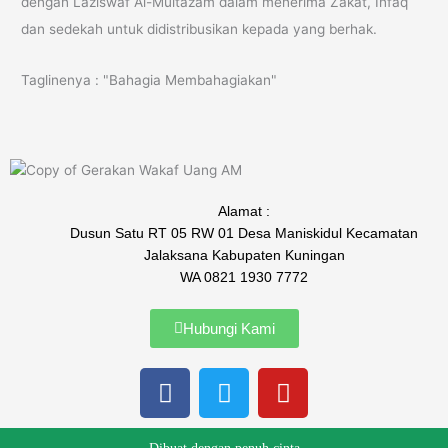
dengan Laziswaf Al-Multazam dalam menerima Zakat, Infaq
dan sedekah untuk didistribusikan kepada yang berhak.
Taglinenya : "Bahagia Membahagiakan"
Alamat :
Dusun Satu RT 05 RW 01 Desa Maniskidul Kecamatan
Jalaksana Kabupaten Kuningan
WA 0821 1930 7772
Hubungi Kami
F
T
Y
a
w
o
c
i
u